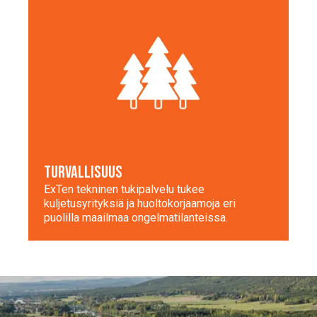
TURVALLISUUS
ExTen tekninen tukipalvelu tukee
kuljetusyrityksiä ja huoltokorjaamoja eri
puolilla maailmaa ongelmatilanteissa.