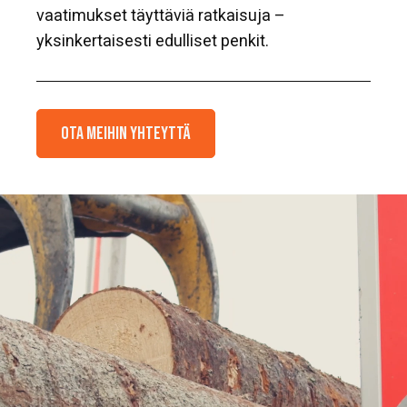
vaatimukset täyttäviä ratkaisuja –
yksinkertaisesti edulliset penkit.
Ota meihin yhteyttä