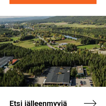
Etsi jälleenmyyjä