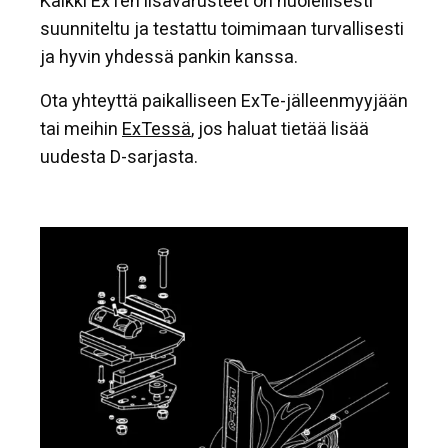
Kaikki ExTen lisävarusteet on huolellisesti
suunniteltu ja testattu toimimaan turvallisesti
ja hyvin yhdessä pankin kanssa.
Ota yhteyttä paikalliseen ExTe-jälleenmyyjään
tai meihin
ExTessä
, jos haluat tietää lisää
uudesta D-sarjasta.