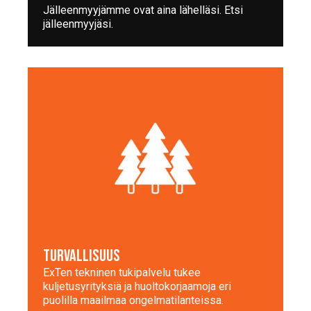
Jälleenmyyjämme ovat aina lähelläsi. Etsi
jälleenmyyjäsi.
TURVALLISUUS
ExTen tekninen tukipalvelu tukee
kuljetusyrityksiä ja huoltokorjaamoja eri
puolilla maailmaa ongelmatilanteissa.