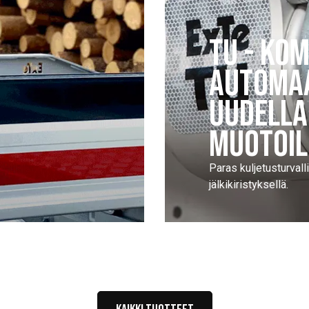
TU - KO
AUTOMAA
UUDELLA
MUOTOIL
Paras kuljetusturvall
jälkikiristyksellä.