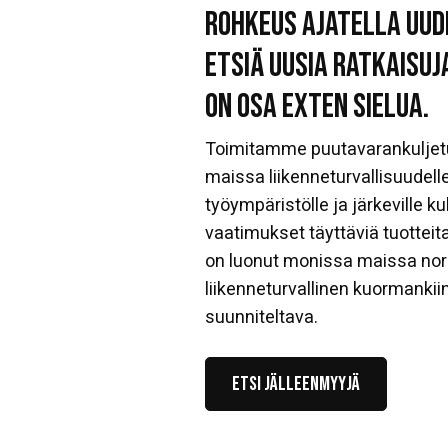
Rohkeus ajatella uud
etsiä uusia ratkaisuj
on osa ExTen sielua.
Toimitamme puutavarankuljetus
maissa liikenneturvallisuudelle
työympäristölle ja järkeville ku
vaatimukset täyttäviä tuotteit
on luonut monissa maissa norm
liikenneturvallinen kuormankii
suunniteltava.
Etsi jälleenmyyjä