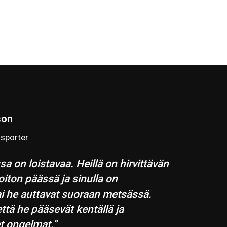
son
sporter
a on loistavaa. Heillä on hirvittävän
oiton päässä ja sinulla on
tai he auttavat suoraan metsässä.
että he pääsevät kentällä ja
t ongelmat.”