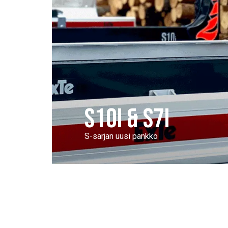
S10I & S7I
S-sarjan uusi pankko