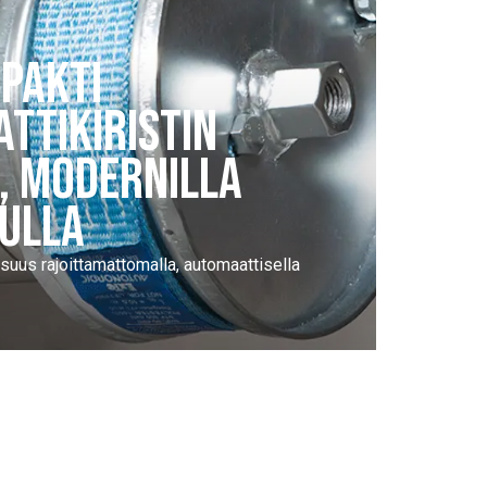
MPAKTI
TTIKIRISTIN
, MODERNILLA
ULLA
isuus rajoittamattomalla, automaattisella