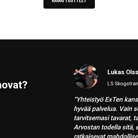
Kaikki tuotteet
Lukas Ols
novat?
LS Skogstran
“Yhteistyö ExTen kanss
hyvää palvelua. Vain s
tarvitsemasi tavarat, 
Arvostan todella sitä, 
ratkaisevat mahdollise