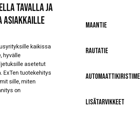
ella tavalla ja
a asiakkaille
MAANTIE
yrityksille kaikissa
RAUTATIE
, hyvälle
ljetuksille asetetut
a. ExTen tuotekehitys
AUTOMAATTIKIRISTIM
it sille, miten
nnitys on
LISÄTARVIKKEET