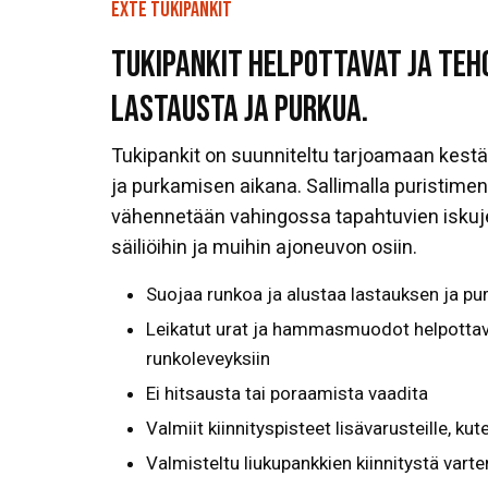
EXTE TUKIPANKIT
TUKIPANKIT HELPOTTAVAT JA TEH
LASTAUSTA JA PURKUA.
Tukipankit on suunniteltu tarjoamaan kestä
ja purkamisen aikana. Sallimalla puristimen
vähennetään vahingossa tapahtuvien iskuje
säiliöihin ja muihin ajoneuvon osiin.
Suojaa runkoa ja alustaa lastauksen ja p
Leikatut urat ja hammasmuodot helpottava
runkoleveyksiin
Ei hitsausta tai poraamista vaadita
Valmiit kiinnityspisteet lisävarusteille, kut
Valmisteltu liukupankkien kiinnitystä varte