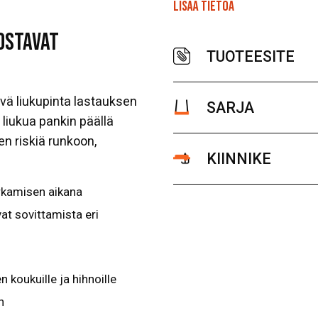
LISÄÄ TIETOA
OSTAVAT
TUOTEESITE
vä liukupinta lastauksen
SARJA
 liukua pankin päällä
n riskiä runkoon,
KIINNIKE
urkamisen aikana
t sovittamista eri
en koukuille ja hihnoille
n