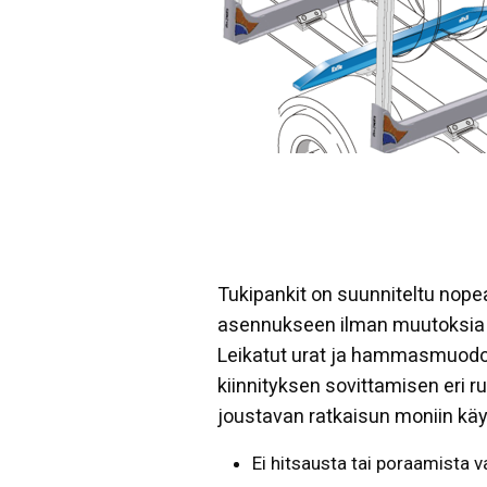
Tukipankit on suunniteltu nope
asennukseen ilman muutoksia 
Leikatut urat ja hammasmuodo
kiinnityksen sovittamisen eri r
joustavan ratkaisun moniin käyt
Ei hitsausta tai poraamista v