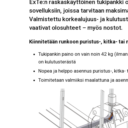
ExTe:n raskaskäyttöinen tukipankki o
sovelluksiin, joissa tarvitaan maksima
Valmistettu korkealujuus- ja kulutus
vaativat olosuhteet – myös nostot.
Kiinnitetään runkoon puristus-, kitka- tai 
Tukipankin paino on vain noin 42 kg (ilman k
on kulutusterästä
Nopea ja helppo asennus puristus-, kitka- t
Toimitetaan valmiiksi maalattuna ja asen