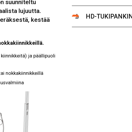
n suunniteltu
alista lujuutta.
HD-TUKIPANKIN
teräksestä, kestää
nokkakiinnikkeillä.
iinnikkeitä) ja päällipuoli
ai nokkakiinnikkeillä
nusvalmiina